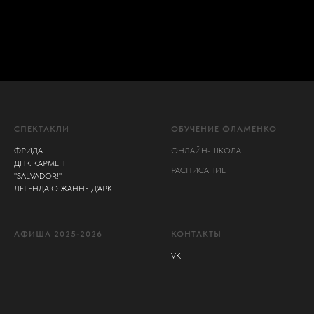
СПЕКТАКЛИ
ОБУЧЕНИЕ ФЛАМЕНКО
ФРИДА
ОНЛАЙН-ШКОЛА
ДНК КАРМЕН
РАСПИСАНИЕ
"SALVADOR!"
ЛЕГЕНДА О ЖАННЕ Д'АРК
АФИША 2025-2026
КОНТАКТЫ
VK